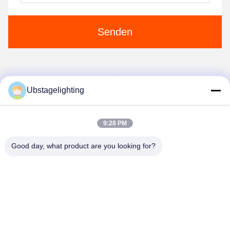
Senden
1
Ubstagelighting
9:28 PM
Good day, what product are you looking for?
Guangzhou Union Bright Lighting Co., Ltd.
Union-Bright@hotmail.com
86-20-22350186