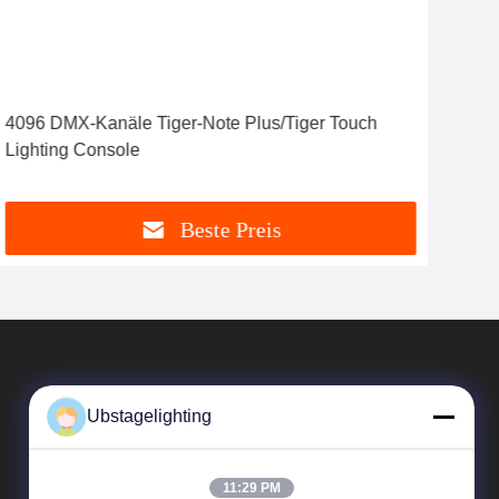
4096 DMX-Kanäle Tiger-Note Plus/Tiger Touch
cor
Lighting Console
Tig
Beste Preis
Ubstagelighting
11:29 PM