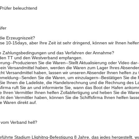
Prüfer beleuchtend
fer
die Erzeugniszeit?
e 10-15days, aber Ihre Zeit ist sehr dringend, können wir Ihnen helfe
die Zahlungsbedingungen und das Verfahren der Annahme?
den TT und den Westverband empfangen.
ung--Produzieren Sie die Waren--Stellt Aktualisierung oder Video dar--
 ein Versandmittel haben, werden die Waren zum Lager Ihres Absender
ht Versandmittel haben, lassen wir unseren Absender Ihnen helfen zu t
nmeldung--Senden Sie die Waren, um einzulagern--Bestätigen Sie di
Sie Ihnen die Ladeliste, die Handelsrechnung und die Rechnung des La
fsfirma ruft Sie an und informierte Sie, wann das Boot der Hafen ankom
e Ihren Vermittler Ihnen helfen Zollabfertigung und heben Sie die Ware
ht den Vermittler haben, können Sie die Schiffsfirma Ihnen helfen lass
e Waren direkt auf.
vom Verband hell?
führte Stadium Llighitng-Befestigung 8 Jahre, das jedes hergestellt, w