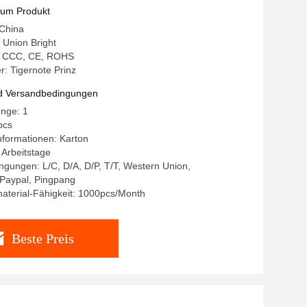
zum Produkt
 China
Union Bright
g: CCC, CE, ROHS
: Tigernote Prinz
d Versandbedingungen
enge: 1
pcs
nformationen: Karton
8 Arbeitstage
gungen: L/C, D/A, D/P, T/T, Western Union,
aypal, Pingpang
aterial-Fähigkeit: 1000pcs/Month
Beste Preis