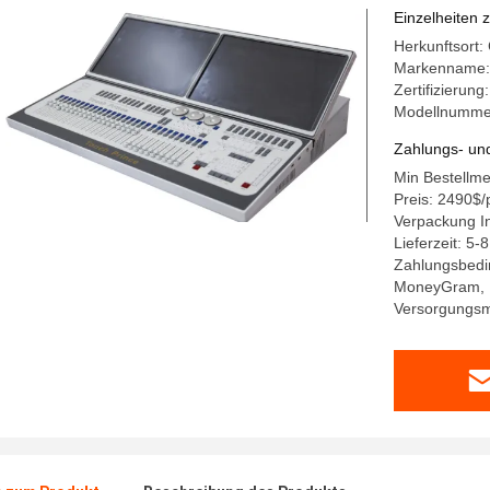
Einzelheiten 
Herkunftsort:
Markenname: 
Zertifizierun
Modellnummer
Zahlungs- un
Min Bestellm
Preis: 2490$/
Verpackung I
Lieferzeit: 5-
Zahlungsbedin
MoneyGram, P
Versorgungsm