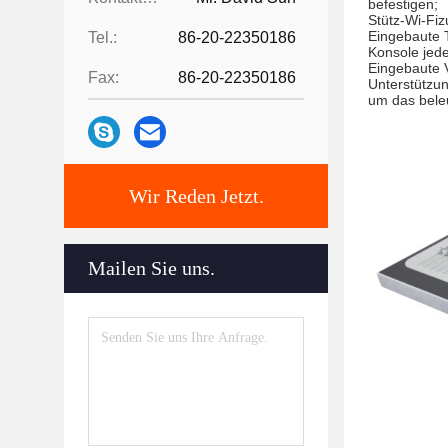
befestigen;
Stütz-Wi-Fiz
Eingebaute T
Tel.:
86-20-22350186
Konsole jede
Eingebaute V
Fax:
86-20-22350186
Unterstützun
um das bele
Wir Reden Jetzt.
Mailen Sie uns.