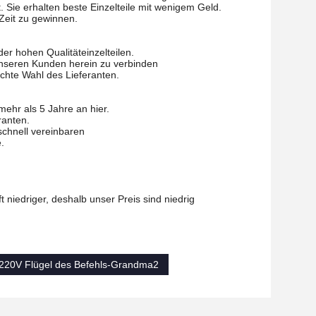
. Sie erhalten beste Einzelteile mit wenigem Geld.
Zeit zu gewinnen.
r hohen Qualitäteinzelteilen.
t unseren Kunden herein zu verbinden
chte Wahl des Lieferanten.
mehr als 5 Jahre an hier.
ranten.
chnell vereinbaren
.
 niedriger, deshalb unser Preis sind niedrig
220V Flügel des Befehls-Grandma2