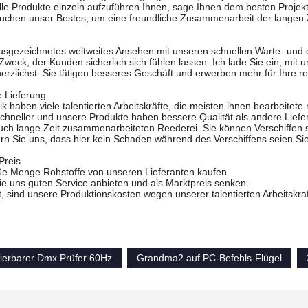
alle Produkte einzeln aufzuführen Ihnen, sage Ihnen dem besten Projekt
suchen unser Bestes, um eine freundliche Zusammenarbeit der langen 
sgezeichnetes weltweites Ansehen mit unseren schnellen Warte- und de
 Zweck, der Kunden sicherlich sich fühlen lassen. Ich lade Sie ein, mi
zlichst. Sie tätigen besseres Geschäft und erwerben mehr für Ihre re
e Lieferung
k haben viele talentierten Arbeitskräfte, die meisten ihnen bearbeitete 
schneller und unsere Produkte haben bessere Qualität als andere Liefe
uch lange Zeit zusammenarbeiteten Reederei. Sie können Verschiffen s
rn Sie uns, dass hier kein Schaden während des Verschiffens seien Sie
Preis
oße Menge Rohstoffe von unseren Lieferanten kaufen.
e uns guten Service anbieten und als Marktpreis senken.
, sind unsere Produktionskosten wegen unserer talentierten Arbeitskraft
erbarer Dmx Prüfer 60Hz
Grandma2 auf PC-Befehls-Flügel