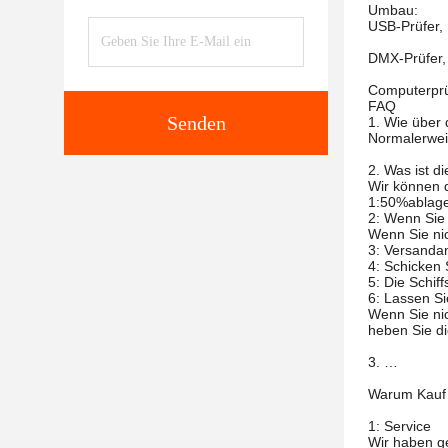
Umbau:
USB-Prüfer, 
DMX-Prüfer,
Computerprü
FAQ
Senden
1. Wie über 
Normalerweis
2. Was ist 
Wir können 
1:50%ablager
2: Wenn Sie
Wenn Sie nic
3: Versanda
4: Schicken 
5: Die Schif
6: Lassen Si
Wenn Sie nic
heben Sie di
3. …
Warum Kauf 
1: Service
Wir haben ge