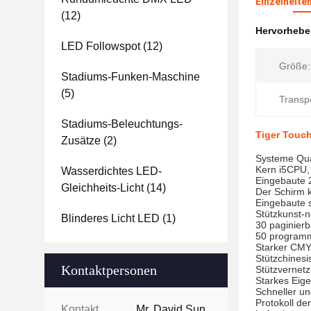
Einzelheite
(12)
Hervorheb
LED Followspot
(12)
Größe:
Stadiums-Funken-Maschine
(5)
Transp
Stadiums-Beleuchtungs-
Tiger Touch
Zusätze
(2)
Systeme Qua
Kern i5CPU
Wasserdichtes LED-
Eingebaute 2
Gleichheits-Licht
(14)
Der Schirm k
Eingebaute 
Stützkunst-
Blinderes Licht LED
(1)
30 paginier
50 programm
Starker CMY
Stützchinesi
Kontaktpersonen
Stützvernet
Starkes Eig
Schneller un
Protokoll de
Kontaktpersonen:
Mr. David Sun