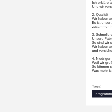
Ich erkläre 
Und wir ver
2: Qualität
Wir haben au
Es ist unser
zusammen her
3: Schneller
Unsere Fabri
So sind wir 
Wir haben a
und versiche
4: Niedriger 
Weil wir gr
So können si
Was mehr ist
Tags:
programmi