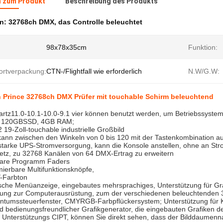
n zum Produkt
Beschreibung des Produkts
en:
32768ch DMX
,
das Controlle beleuchtet
98x78x35cm
Funktion:
ortverpackung:
CTN-/Flightfall wie erforderlich
N.W/G.W:
 Prince 32768ch DMX Prüfer mit touchable Schirm beleuchtend
rtz11.0-10.1-10.0-9.1 vier können benutzt werden, um Betriebssystem
, 120GBSSD, 4GB RAM;
 19-Zoll-touchable industrielle Großbild
ann zwischen den Winkeln von 0 bis 120 mit der Tastenkombination auf 
starke UPS-Stromversorgung, kann die Konsole anstellen, ohne an S
netz, zu 32768 Kanälen von 64 DMX-Ertrag zu erweitern
bare Programm Faders
ierbare Multifunktionsknöpfe,
-Farbton
sche Menüanzeige, eingebautes mehrsprachiges, Unterstützung für Graff
zung zur Computerausrüstung, zum der verschiedenen beleuchtenden 3D
entumssteuerfenster, CMYRGB-Farbpflückersystem; Unterstützung für 
d bedienungsfreundlicher Grafikgenerator, die eingebauten Grafiken de
r Unterstützungs CIPT, können Sie direkt sehen, dass der Bilddaumen