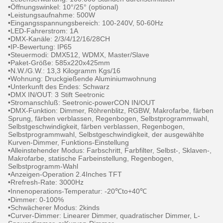
•Öffnungswinkel: 10°/25° (optional)
•Leistungsaufnahme: 500W
•Eingangsspannungsbereich: 100-240V, 50-60Hz
•LED-Fahrerstrom: 1A
•DMX-Kanäle: 2/3/4/12/16/28CH
•IP-Bewertung: IP65
•Steuermodi: DMX512, WDMX, Master/Slave
•Paket-Größe: 585x220x425mm
•N.W./G.W.: 13,3 Kilogramm Kgs/16
•Wohnung: Druckgießende Aluminiumwohnung
•Unterkunft des Endes: Schwarz
•DMX IN/OUT: 3 Stift Seetronic
•Stromanschluß: Seetronic-powerCON IN/OUT
•DMX-Funktion: Dimmer, Röhrenblitz, RGBW, Makrofarbe, färben
Sprung, färben verblassen, Regenbogen, Selbstprogrammwahl,
Selbstgeschwindigkeit, färben verblassen, Regenbogen,
Selbstprogrammwahl, Selbstgeschwindigkeit, der ausgewählte
Kurven-Dimmer, Funktions-Einstellung
•Alleinstehender Modus: Farbschritt, Farbfilter, Selbst-, Sklaven-,
Makrofarbe, statische Farbeinstellung, Regenbogen,
Selbstprogramm-Wahl
•Anzeigen-Operation 2.4Inches TFT
•Rrefresh-Rate: 3000Hz
•Innenoperations-Temperatur: -20℃to+40℃
•Dimmer: 0-100%
•Schwächerer Modus: 2kinds
•Curver-Dimmer: Linearer Dimmer, quadratischer Dimmer, L-