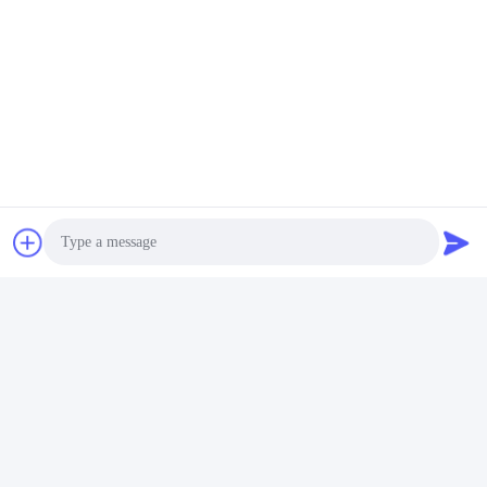
Mailen Sie uns.
Senden
Photo
Video Call
Ähnliche Erzeugnisse
Audio Call