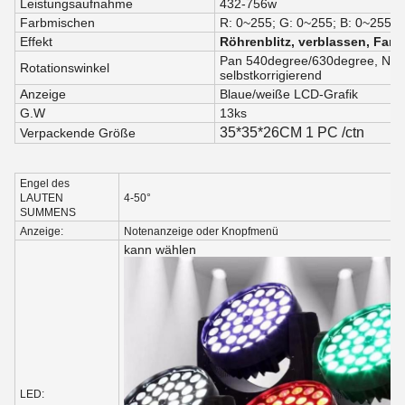
Leistungsaufnahme
432-756w
Farbmischen
R: 0~255; G: 0~255; B: 0~255,
Effekt
Röhrenblitz, verblassen, Fa
Pan 540degree/630degree, Nei
Rotationswinkel
selbstkorrigierend
Anzeige
Blaue/weiße LCD-Grafik
G.W
13ks
35*35*26CM 1 PC /ctn
Verpackende Größe
Engel des
LAUTEN
4-50°
SUMMENS
Anzeige:
Notenanzeige oder Knopfmenü
kann wählen
LED: