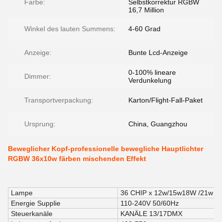
Farbe:
Selbstkorrektur RGBW
16,7 Million
Winkel des lauten Summens:
4-60 Grad
Anzeige:
Bunte Lcd-Anzeige
0-100% lineare
Dimmer:
Verdunkelung
Transportverpackung:
Karton/Flight-Fall-Paket
Ursprung:
China, Guangzhou
Beweglicher Kopf-professionelle bewegliche Hauptlichter
RGBW 36x10w färben mischenden Effekt
Lampe
36 CHIP x 12w/15w18W /21w 4
Energie Supplie
110-240V 50/60Hz
Steuerkanäle
KANÄLE 13/17DMX