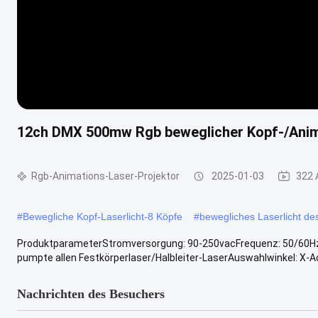
12ch DMX 500mw Rgb beweglicher Kopf-/Anim
Rgb-Animations-Laser-Projektor
2025-01-03
322 
#
Bewegliche Kopf-Laserlicht-8 Köpfe
#
bewegliches Laserlicht de
ProduktparameterStromversorgung: 90-250vacFrequenz: 50/60Hz
pumpte allen Festkörperlaser/Halbleiter-LaserAuswahlwinkel: X-Ach
Nachrichten des Besuchers