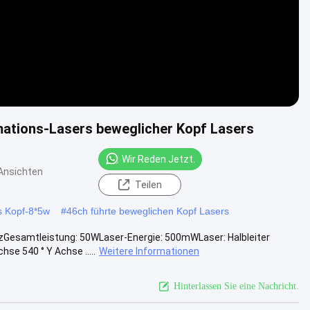
ations-Lasers beweglicher Kopf Lasers
Wir Reden Jetzt.
Ansichten
Teilen
s Kopf-8*5w
#
46ch führte beweglichen Kopf Lasers
Gesamtleistung: 50WLaser-Energie: 500mWLaser: Halbleiter
se 540 ° Y Achse .....
Weitere Informationen
Hinterlassen Sie eine Nachricht.