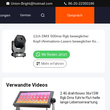
Union-Bright@hotmail.com
86-20-22350186
ltungen
Gespräch
German
12ch DMX 500mw Rgb beweglicher
Kopf-/Animations-Lasers beweglicher Kopf
Lasers
Wir Reden Jetzt.
Mehr erfahren
Verwandte Videos
2.4G drahtloses 36x15W
Rgb Dmx führte Flut-helle
lange Lebenserwartung