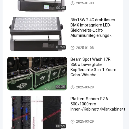
Wasserdichtes LED-Gleichheit
2025-01-03
s-Licht
00:30
36x15W 2.4G drahtloses
DMX imprägniern LED-
Gleichheits-Licht-
Aluminiumlegierungs-
Haus
Wasserdichtes LED-Gleichheit
01:53
2025-01-08
s-Licht
Beam Spot Wash 17R
350w bewegliche
Kopfleuchte 3-in-1 Zoom-
Gobo-Wäsche
Strahlnbewegendes Hauptlicht
00:30
2025-03-29
Platten-Schirm P2.6
500x1000mm
Innen-/Kabinett/Mietkabinett
Strahlnbewegendes Hauptlicht
2025-03-29
00:59