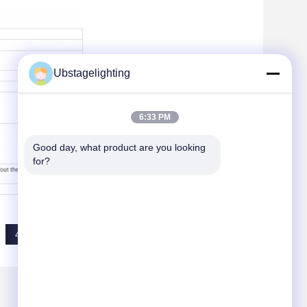
Ubstagelighting
6:33 PM
Good day, what product are you looking 
for?
46ch führte beweglichen Kopf Lasers