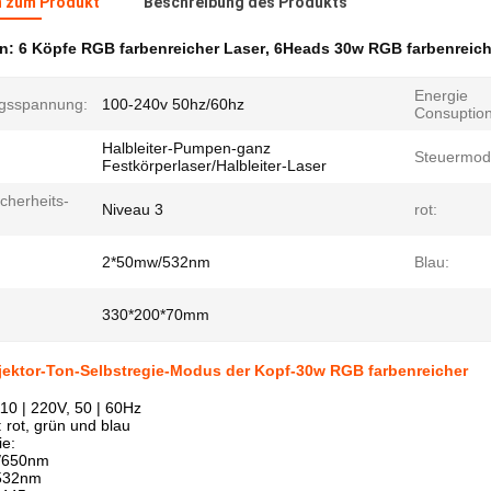
n zum Produkt
Beschreibung des Produkts
en:
6 Köpfe RGB farbenreicher Laser
,
6Heads 30w RGB farbenreich
Energie
gsspannung:
100-240v 50hz/60hz
Consuption
Halbleiter-Pumpen-ganz
Steuermod
Festkörperlaser/Halbleiter-Laser
cherheits-
Niveau 3
rot:
2*50mw/532nm
Blau:
330*200*70mm
jektor-Ton-Selbstregie-Modus der Kopf-30w RGB farbenreicher
10 | 220V, 50 | 60Hz
: rot, grün und blau
ie:
/650nm
532nm