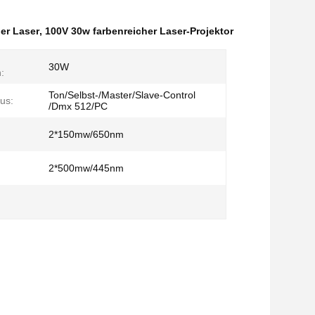
er Laser
,
100V 30w farbenreicher Laser-Projektor
30W
:
Ton/Selbst-/Master/Slave-Control
us:
/Dmx 512/PC
2*150mw/650nm
2*500mw/445nm