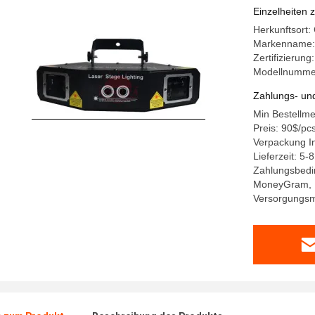
Einzelheiten 
Herkunftsort
Markenname: 
Zertifizierun
Modellnumme
Zahlungs- un
Min Bestellm
Preis: 90$/pc
Verpackung In
Lieferzeit: 5-
Zahlungsbedin
MoneyGram, 
Versorgungsm