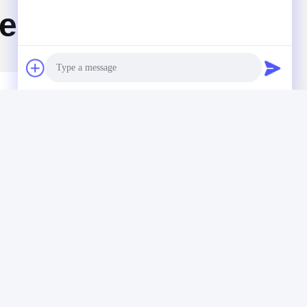
se
Photo
Video Call
Audio Call