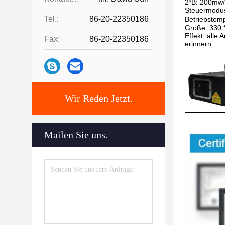
2*B: 200mw
Steuermodus
Tel.:
86-20-22350186
Betriebstem
Größe: 330 
Effekt: alle
Fax:
86-20-22350186
erinnern
Wir Reden Jetzt.
Mailen Sie uns.