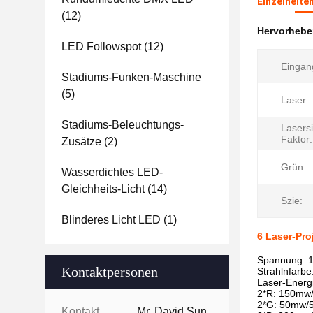
Einzelheite
(12)
Hervorheb
LED Followspot
(12)
Eingan
Stadiums-Funken-Maschine
(5)
Laser:
Stadiums-Beleuchtungs-
Lasersi
Faktor:
Zusätze
(2)
Grün:
Wasserdichtes LED-
Gleichheits-Licht
(14)
Szie:
Blinderes Licht LED
(1)
6 Laser-Pro
Spannung: 1
Kontaktpersonen
Strahlnfarbe
Laser-Energ
2*R: 150mw
2*G: 50mw/
Kontaktpersonen:
Mr. David Sun