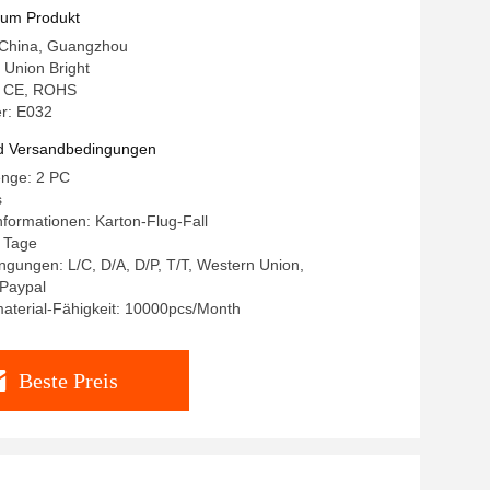
zum Produkt
: China, Guangzhou
Union Bright
g: CE, ROHS
r: E032
d Versandbedingungen
enge: 2 PC
s
formationen: Karton-Flug-Fall
8 Tage
gungen: L/C, D/A, D/P, T/T, Western Union,
Paypal
aterial-Fähigkeit: 10000pcs/Month
Beste Preis